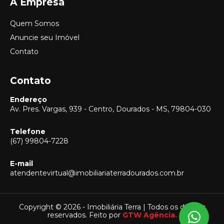
A Empresa
Quem Somos
Anuncie seu Imóvel
Contato
Contato
Endereço
Av. Pres. Vargas, 939 - Centro, Dourados - MS, 79804-030
Telefone
(67) 99804-7228
E-mail
Vendas
atendentevirtual@imobiliariaterradourados.com.br
(67) 99804-7228
Locação
(67) 99804-7228
Copyright © 2026 - Imobiliária Terra | Todos os direitos
reservados. Feito por
GTW Agência.
Captação