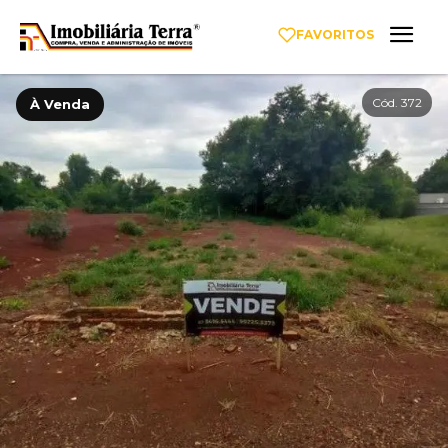
FAVORITOS
Cód. 372
À Venda