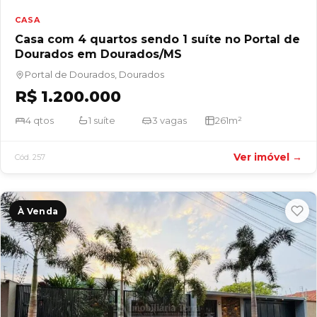
CASA
Casa com 4 quartos sendo 1 suíte no Portal de
Dourados em Dourados/MS
Portal de Dourados, Dourados
R$ 1.200.000
4 qtos
1 suíte
3 vagas
261m²
Ver imóvel →
Cód. 257
À Venda