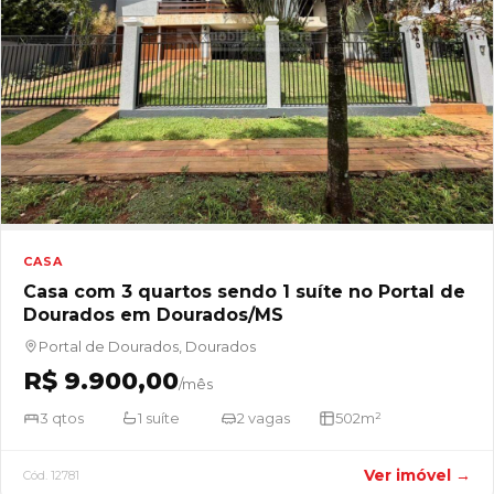
CASA
Casa com 3 quartos sendo 1 suíte no Portal de
Dourados em Dourados/MS
Portal de Dourados, Dourados
R$ 9.900,00
/mês
3 qtos
1 suíte
2 vagas
502m²
Ver imóvel →
Cód. 12781