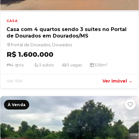
CASA
Casa com 4 quartos sendo 3 suítes no Portal
de Dourados em Dourados/MS
Portal de Dourados, Dourados
R$ 1.600.000
4 qtos
3 suítes
3 vagas
336m²
Ver imóvel →
Cód. 11230
À Venda