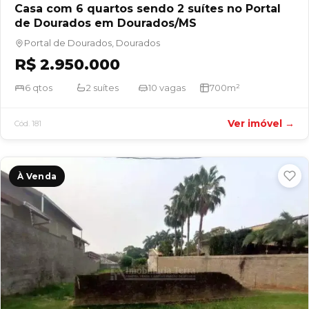
Casa com 6 quartos sendo 2 suítes no Portal
de Dourados em Dourados/MS
Portal de Dourados, Dourados
R$ 2.950.000
6 qtos
2 suítes
10 vagas
700m²
Ver imóvel →
Cód. 181
À Venda