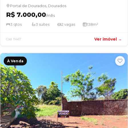
Portal de Dourados, Dourados
R$ 7.000,00
/mês
3 qtos
3 suítes
2 vagas
138m²
Ver imóvel →
Cód. 11467
À Venda