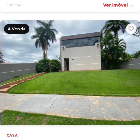
Ver imóvel →
Cód. 3747
À Venda
CASA