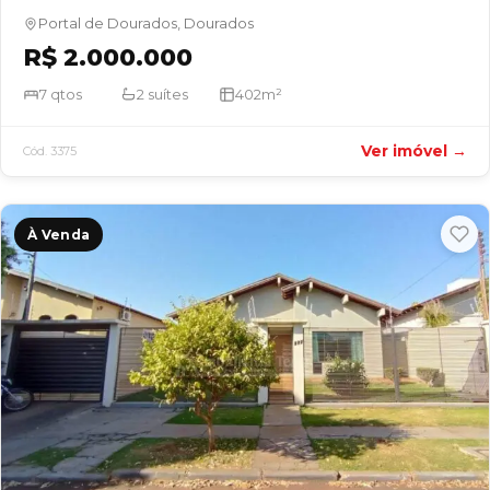
Portal de Dourados, Dourados
R$ 2.000.000
7 qtos
2 suítes
402m²
Ver imóvel →
Cód. 3375
À Venda