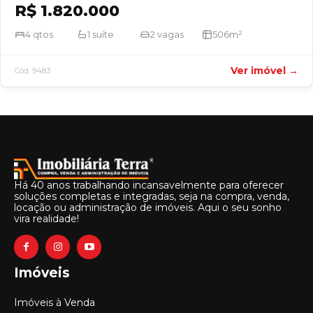
R$ 1.820.000
4 qtos
1 suíte
2 vagas
506m²
Ver imóvel →
Cód. 9483
Há 40 anos trabalhando incansavelmente para oferecer
soluções completas e integradas, seja na compra, venda,
locação ou administração de imóveis. Aqui o seu sonho
vira realidade!
Imóveis
Vendas
Imóveis à Venda
(67) 99804-7228