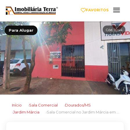
FAVORITOS
Cód. 1044
Para Alugar
Início
Sala Comercial
Dourados/MS
Jardim Márcia
Sala Comercial no Jardim Márcia em Dourados/MS