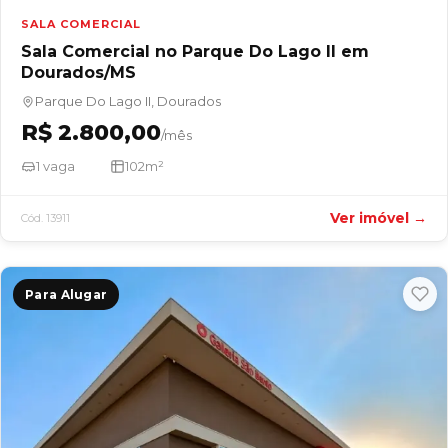
SALA COMERCIAL
Sala Comercial no Parque Do Lago II em
Dourados/MS
Parque Do Lago II, Dourados
R$ 2.800,00
/mês
1 vaga
102m²
Ver imóvel →
Cód. 13911
Para Alugar
Vendas
(67) 99804-7228