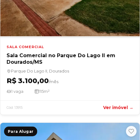
SALA COMERCIAL
Sala Comercial no Parque Do Lago II em
Dourados/MS
Parque Do Lago II, Dourados
R$ 3.100,00
/mês
1 vaga
115m²
Ver imóvel →
Cód. 13915
Para Alugar