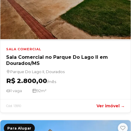
SALA COMERCIAL
Sala Comercial no Parque Do Lago II em
Dourados/MS
Parque Do Lago II, Dourados
R$ 2.800,00
/mês
1 vaga
92m²
Ver imóvel →
Cód. 13910
Para Alugar