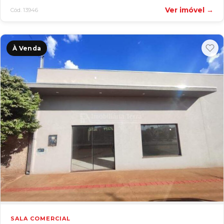
Ver imóvel →
Cód. 13946
À Venda
SALA COMERCIAL