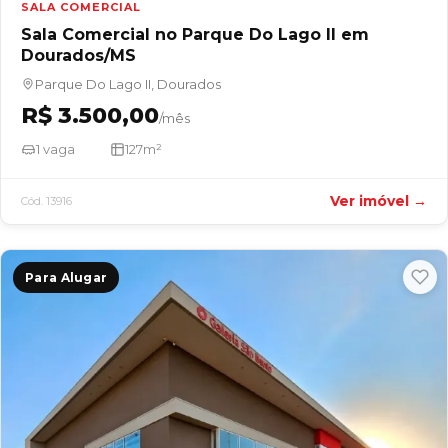
SALA COMERCIAL
Sala Comercial no Parque Do Lago II em
Dourados/MS
Parque Do Lago II, Dourados
R$ 3.500,00
/mês
1 vaga
127m²
Ver imóvel →
Cód. 13916
Para Alugar