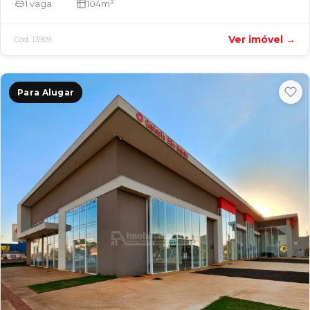
1 vaga
104m²
Ver imóvel →
Cód. 13909
Para Alugar