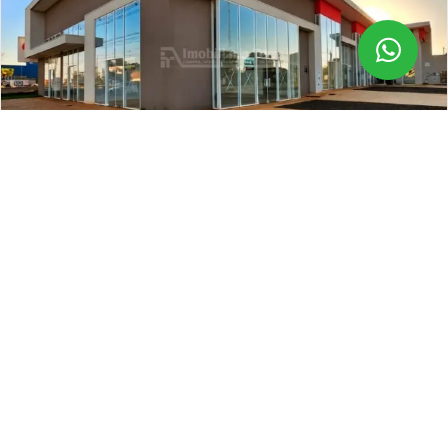
Locação
(67) 99804-7228
Captação
(67) 99804-7228
Outros Serviços
(67) 99965-4922
SALA COMERCIAL
Sala Comercial no Parque Do Lago II em
Dourados/MS
Parque Do Lago II, Dourados
R$ 2.800,00
/mês