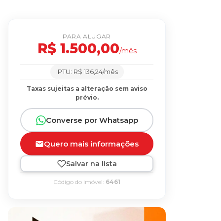
PARA ALUGAR
R$ 1.500,00
/mês
IPTU: R$ 136,24/mês
Taxas sujeitas a alteração sem aviso
prévio.
Converse por Whatsapp
Quero mais informações
Salvar na lista
Código do imóvel:
6461