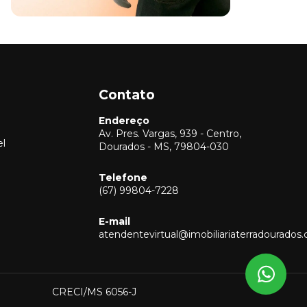
Contato
Endereço
Av. Pres. Vargas, 939 - Centro,
el
Dourados - MS, 79804-030
Telefone
(67) 99804-7228
Vendas
(67) 99804-7228
E-mail
Locação
atendentevirtual@imobiliariaterradourados
(67) 99804-7228
Captação
(67) 99804-7228
CRECI/MS 6056-J