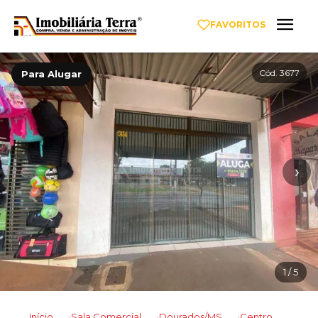
FAVORITOS
Cód. 3677
Para Alugar
‹
›
1
/ 5
Início
Sala Comercial
Dourados/MS
Centro