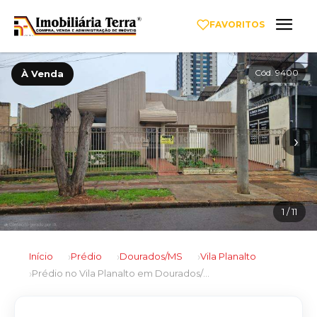
FAVORITOS
Cód. 9400
À Venda
‹
›
1
/ 11
Início
Prédio
Dourados/MS
Vila Planalto
Prédio no Vila Planalto em Dourados/MS