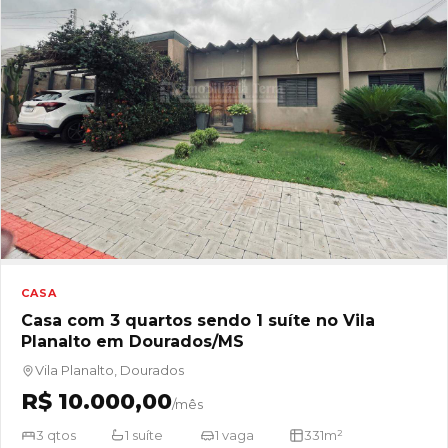
CASA
Casa com 3 quartos sendo 1 suíte no Vila
Planalto em Dourados/MS
Vila Planalto, Dourados
R$ 10.000,00
/mês
3 qtos
1 suíte
1 vaga
331m²