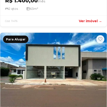
R$ 1.400,00
/mês
2 qtos
63m²
Ver imóvel →
Cód. 11476
Para Alugar