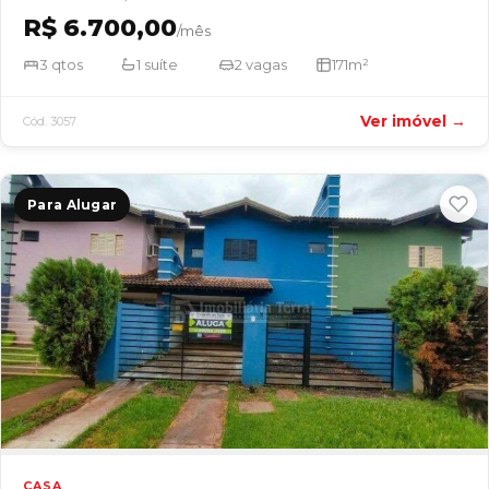
R$ 6.700,00
/mês
3 qtos
1 suíte
2 vagas
171m²
Ver imóvel →
Cód. 3057
Para Alugar
CASA