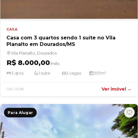
CASA
Casa com 3 quartos sendo 1 suíte no Vila
Planalto em Dourados/MS
Vila Planalto, Dourados
R$ 8.000,00
/mês
3 qtos
1 suíte
2 vagas
357m²
Ver imóvel →
Cód. 13498
Para Alugar