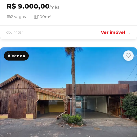
R$ 9.000,00
/mês
2 vagas
100m²
Ver imóvel →
Cód. 14024
À Venda