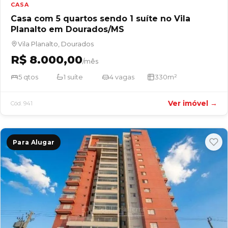
CASA
Casa com 5 quartos sendo 1 suíte no Vila
Planalto em Dourados/MS
Vila Planalto, Dourados
R$ 8.000,00
/mês
5 qtos
1 suíte
4 vagas
330m²
Ver imóvel →
Cód. 941
Para Alugar