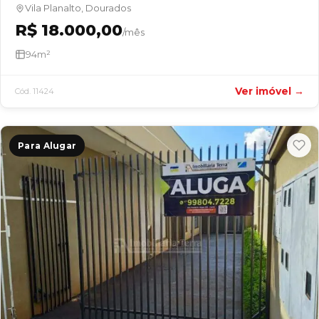
Vila Planalto, Dourados
R$ 18.000,00
/mês
94m²
Ver imóvel →
Cód. 11424
Para Alugar