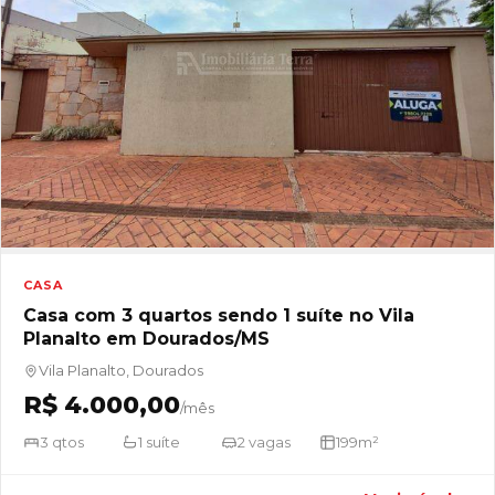
CASA
Casa com 3 quartos sendo 1 suíte no Vila
Planalto em Dourados/MS
Vila Planalto, Dourados
R$ 4.000,00
/mês
3 qtos
1 suíte
2 vagas
199m²