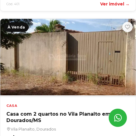
Ver imóvel →
Cód. 401
À Venda
Vendas
(67) 99804-7228
Locação
CASA
(67) 99804-7228
Casa com 2 quartos no Vila Planalto em
Dourados/MS
Captação
(67) 99804-7228
Vila Planalto, Dourados