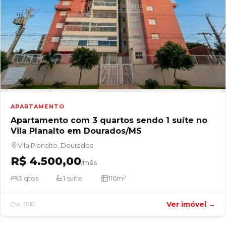
APARTAMENTO
Apartamento com 3 quartos sendo 1 suíte no
Vila Planalto em Dourados/MS
Vila Planalto, Dourados
R$ 4.500,00
/mês
3 qtos
1 suíte
116m²
Ver imóvel →
Cód. 5816