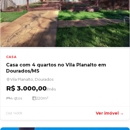
CASA
Casa com 4 quartos no Vila Planalto em
Dourados/MS
Vila Planalto, Dourados
R$ 3.000,00
/mês
4 qtos
220m²
Ver imóvel →
Cód. 14009