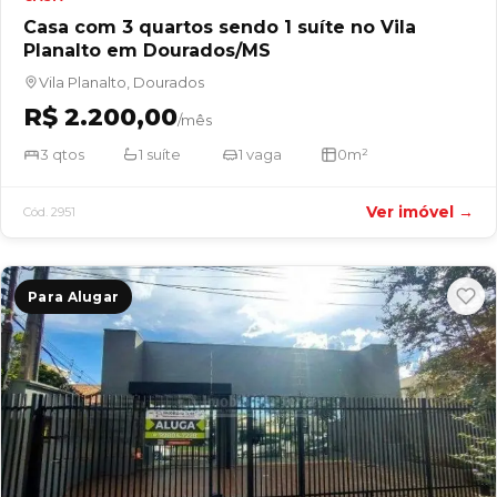
Casa com 3 quartos sendo 1 suíte no Vila
Planalto em Dourados/MS
Vila Planalto, Dourados
R$ 2.200,00
/mês
3 qtos
1 suíte
1 vaga
0m²
Ver imóvel →
Cód. 2951
Para Alugar