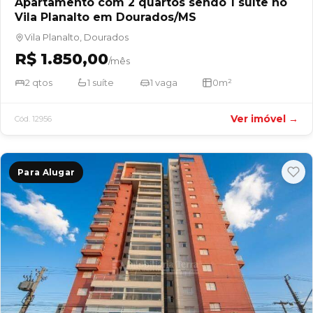
Apartamento com 2 quartos sendo 1 suíte no
Vila Planalto em Dourados/MS
Vila Planalto, Dourados
R$ 1.850,00
/mês
2 qtos
1 suíte
1 vaga
0m²
Ver imóvel →
Cód. 12956
Para Alugar