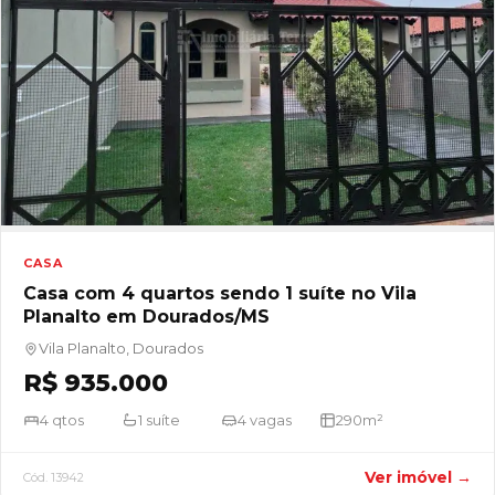
CASA
Casa com 4 quartos sendo 1 suíte no Vila
Planalto em Dourados/MS
Vila Planalto, Dourados
R$ 935.000
4 qtos
1 suíte
4 vagas
290m²
Ver imóvel →
Cód. 13942