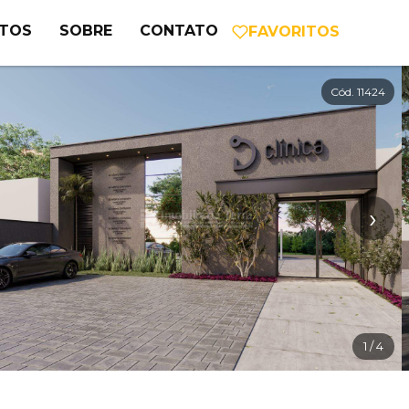
NTOS
SOBRE
CONTATO
FAVORITOS
Cód. 11424
›
1
/ 4