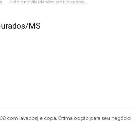
o
Prédio no Vila Planalto em Dourados/MS
Dourados/MS
o 08 com lavabos) e copa. Ótima opção para seu negócio!