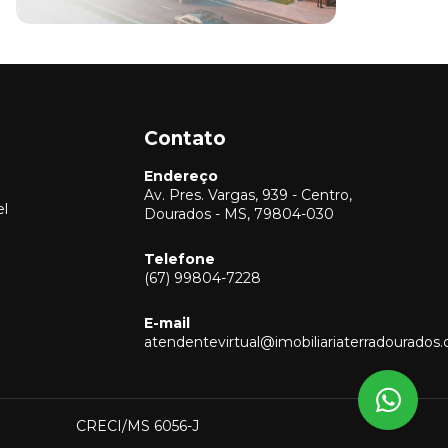
Contato
Endereço
Av. Pres. Vargas, 939 - Centro,
el
Dourados - MS, 79804-030
Telefone
(67) 99804-7228
Vendas
(67) 99804-7228
E-mail
Locação
atendentevirtual@imobiliariaterradourados
(67) 99804-7228
Captação
(67) 99804-7228
CRECI/MS 6056-J