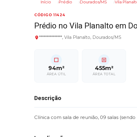
Início
Prédio
Dourados/MS
Vila Planalt
CÓDIGO 11424
Prédio no Vila Planalto em 
***************, Vila Planalto, Dourados/MS
94m²
455m²
ÁREA ÚTIL
ÁREA TOTAL
Descrição
Clínica com sala de reunião, 09 salas (send