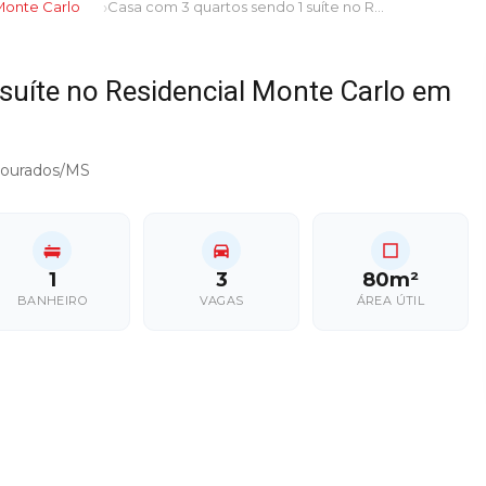
Monte Carlo
Casa com 3 quartos sendo 1 suíte no Residencial Monte Carlo em Dourados/MS
suíte no Residencial Monte Carlo em
, Dourados/MS
1
3
80m²
BANHEIRO
VAGAS
ÁREA ÚTIL