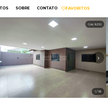
NTOS
SOBRE
CONTATO
FAVORITOS
Cód. 8232
›
1
/ 18