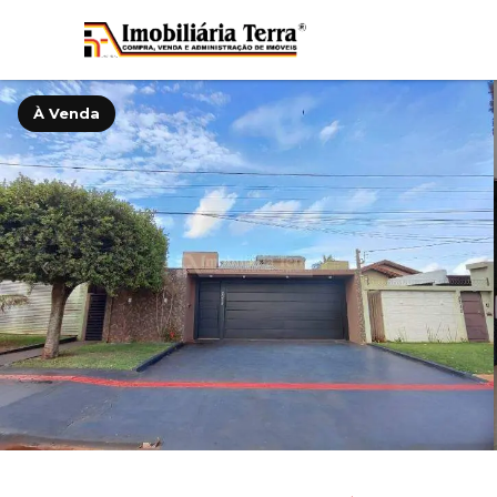
À Venda
‹