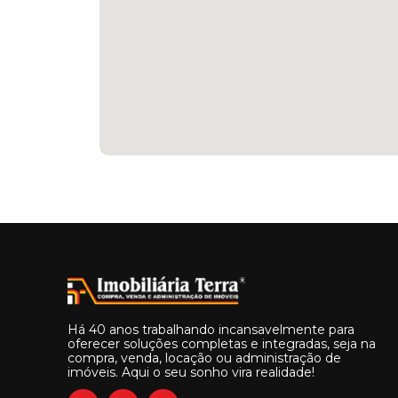
Há 40 anos trabalhando incansavelmente para
oferecer soluções completas e integradas, seja na
compra, venda, locação ou administração de
imóveis. Aqui o seu sonho vira realidade!