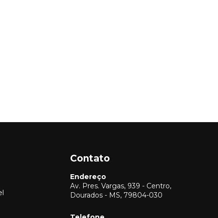
Contato
Endereço
Av. Pres. Vargas, 939 - Centro,
el
Dourados - MS, 79804-030
Telefone