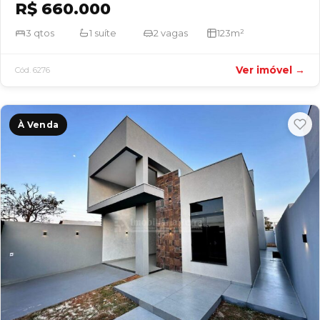
R$ 660.000
3 qtos
1 suíte
2 vagas
123m²
Ver imóvel →
Cód. 6276
À Venda