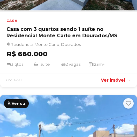
CASA
Casa com 3 quartos sendo 1 suíte no
Residencial Monte Carlo em Dourados/MS
Residencial Monte Carlo, Dourados
R$ 660.000
3 qtos
1 suíte
2 vagas
123m²
Ver imóvel →
Cód. 6278
À Venda