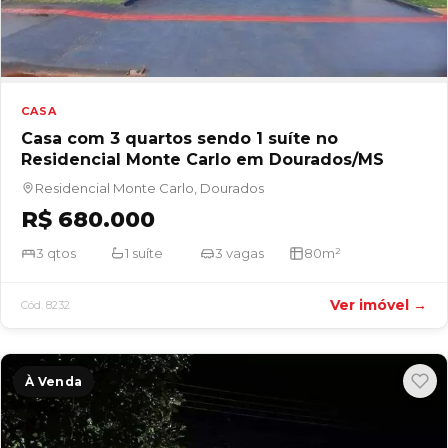
CASA
Casa com 3 quartos sendo 1 suíte no
Residencial Monte Carlo em Dourados/MS
Residencial Monte Carlo, Dourados
R$ 680.000
3 qtos
1 suíte
3 vagas
80m²
Ver imóvel →
Cód. 8232
À Venda