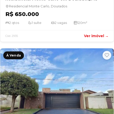
Residencial Monte Carlo, Dourados
R$ 650.000
2 qtos
1 suíte
2 vagas
120m²
Ver imóvel →
Cód. 2935
À Venda