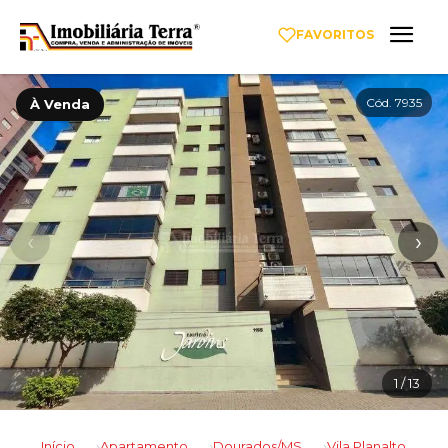
FAVORITOS
Cód. 7935
À Venda
‹
›
1
/ 13
Início
Apartamento
Dourados/MS
Vila Planalto