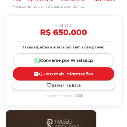
Apartamento com 3 quartos sendo 1 suíte no Vila Planalto em Dourados/MS
À VENDA
R$ 650.000
Taxas sujeitas a alteração sem aviso prévio.
Converse por Whatsapp
Quero mais informações
Salvar na lista
Código do imóvel:
7935