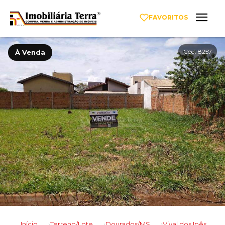
FAVORITOS
Cód. 8257
À Venda
Início
Terreno/Lote
Dourados/MS
Vival dos Ipês