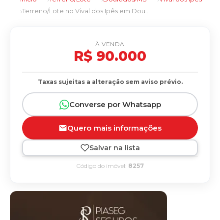
Terreno/Lote no Vival dos Ipês em Dourados/MS
À VENDA
R$ 90.000
Taxas sujeitas a alteração sem aviso prévio.
Converse por Whatsapp
Quero mais informações
Salvar na lista
Código do imóvel:
8257