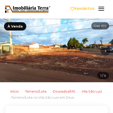
FAVORITOS
Cód. 636
À Venda
‹
›
1
/ 4
Início
Terreno/Lote
Dourados/MS
Vila São Luiz
Terreno/Lote no Vila São Luiz em Dourados/MS