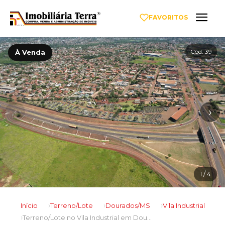
FAVORITOS
Cód. 39
À Venda
‹
›
1
/ 4
Início
Terreno/Lote
Dourados/MS
Vila Industrial
Terreno/Lote no Vila Industrial em Dourados/MS