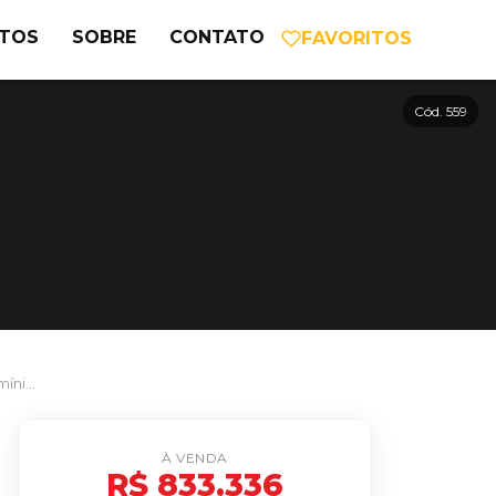
NTOS
SOBRE
CONTATO
FAVORITOS
Cód. 559
Terreno/Lote no Portofino Condomínio Spa e Resort em Dourados/MS
À VENDA
R$ 833.336