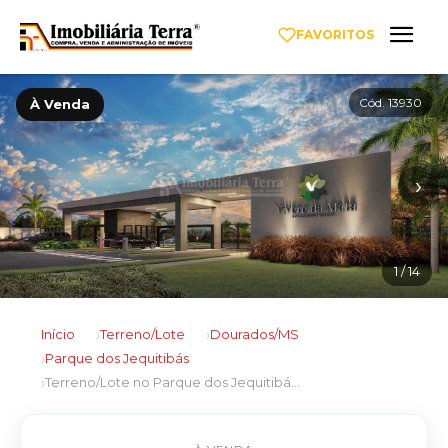
FAVORITOS
Cód. 13930
À Venda
‹
›
1
/ 14
Início
Terreno/Lote
Dourados/MS
Parque dos Jequitibás
Terreno/Lote no Parque dos Jequitibás em Dourados/MS