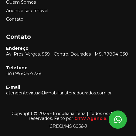
Quem Somos
Anuncie seu Imóvel
Contato
Contato
Endereço
Av. Pres. Vargas, 939 - Centro, Dourados - MS, 79804-030
Telefone
(67) 99804-7228
E-mail
Vendas
atendentevirtual@imobiliariaterradourados.com.br
(67) 99804-7228
Locação
(67) 99804-7228
Copyright © 2026 - Imobiliária Terra | Todos os direitos
reservados. Feito por
GTW Agência.
Captação
CRECI/MS 6056-J
(67) 99804-7228