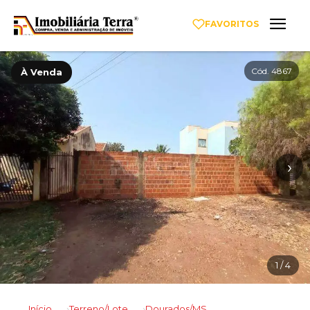
FAVORITOS
Cód. 4867
À Venda
‹
›
1
/ 4
Início
Terreno/Lote
Dourados/MS