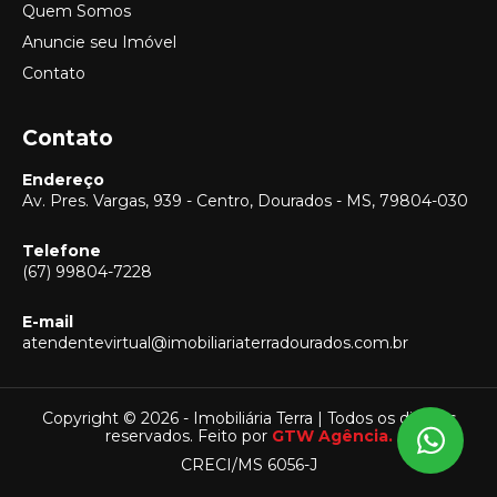
Quem Somos
Anuncie seu Imóvel
Contato
Contato
Endereço
Av. Pres. Vargas, 939 - Centro, Dourados - MS, 79804-030
Telefone
(67) 99804-7228
E-mail
Vendas
atendentevirtual@imobiliariaterradourados.com.br
(67) 99804-7228
Locação
(67) 99804-7228
Copyright © 2026 - Imobiliária Terra | Todos os direitos
reservados. Feito por
GTW Agência.
Captação
CRECI/MS 6056-J
(67) 99804-7228