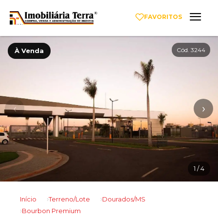
FAVORITOS
Cód. 3244
À Venda
‹
›
1
/ 4
Início
Terreno/Lote
Dourados/MS
Bourbon Premium