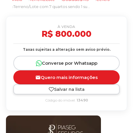
Terreno/Lote com 7 quartos sendo 1 suíte no Centro em Dourados/MS
À VENDA
R$ 800.000
Taxas sujeitas a alteração sem aviso prévio.
Converse por Whatsapp
Quero mais informações
Salvar na lista
Código do imóvel:
13490