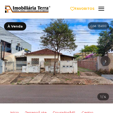
FAVORITOS
Cód. 13490
À Venda
‹
›
1
/ 4
Início
Terreno/Lote
Dourados/MS
Centro