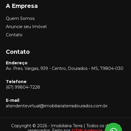
A Empresa
Quem Somos
Anuncie seu Imóvel
Contato
Contato
Endereço
Av. Pres. Vargas, 939 - Centro, Dourados - MS, 79804-030
Telefone
(67) 99804-7228
E-mail
Vendas
atendentevirtual@imobiliariaterradourados.com.br
(67) 99804-7228
Locação
(67) 99804-7228
Copyright © 2026 - Imobiliária Terra | Todos os direitos
reservados. Feito por
GTW Agência.