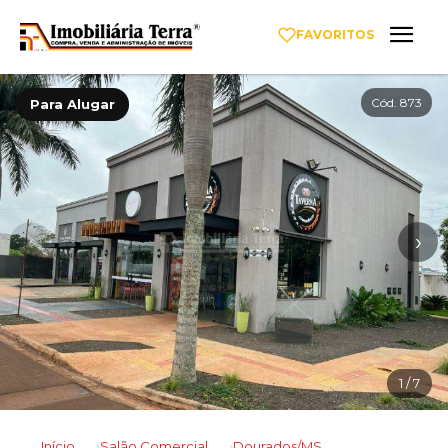
FAVORITOS
Cód. 873
Para Alugar
‹
›
1
/ 7
Início
Salão Comercial
Dourados/MS