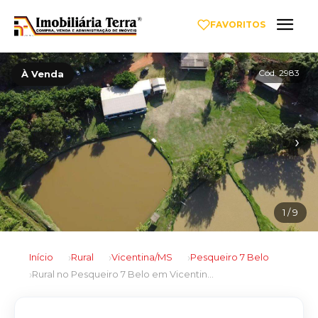
FAVORITOS
Cód. 2983
À Venda
‹
›
1
/ 9
Início
Rural
Vicentina/MS
Pesqueiro 7 Belo
Rural no Pesqueiro 7 Belo em Vicentina/MS