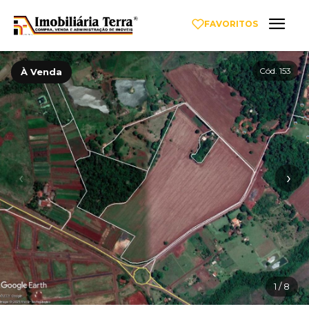
FAVORITOS
Cód. 153
À Venda
‹
›
1
/ 8