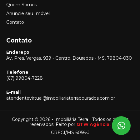
Quem Somos
Anuncie seu Imóvel
Contato
Contato
Endereço
Av. Pres. Vargas, 939 - Centro, Dourados - MS, 79804-030
Telefone
(67) 99804-7228
E-mail
Vendas
atendentevirtual@imobiliariaterradourados.com.br
(67) 99804-7228
Locação
(67) 99804-7228
Copyright © 2026 - Imobiliária Terra | Todos os direitos
reservados. Feito por
GTW Agência.
Captação
CRECI/MS 6056-J
(67) 99804-7228