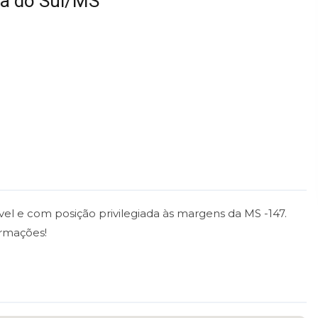
ma do Sul/MS
ável e com posição privilegiada às margens da MS -147.
ormações!