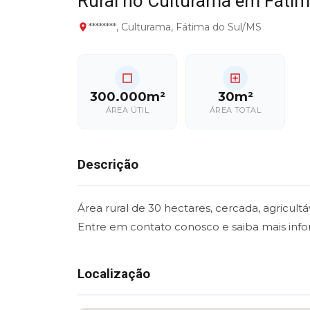
Rural no Culturama em Fáti
********, Culturama, Fátima do Sul/MS
300.000m²
30m²
ÁREA ÚTIL
ÁREA TOTAL
Descrição
Área rural de 30 hectares, cercada, agricult
Entre em contato conosco e saiba mais inf
Localização