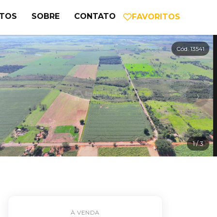
NTOS
SOBRE
CONTATO
FAVORITOS
Cód. 13541
›
1
/ 3
À VENDA