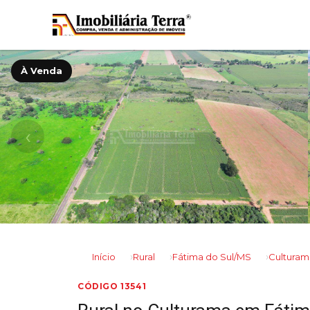
À Venda
‹
Início
Rural
Fátima do Sul/MS
Culturam
CÓDIGO 13541