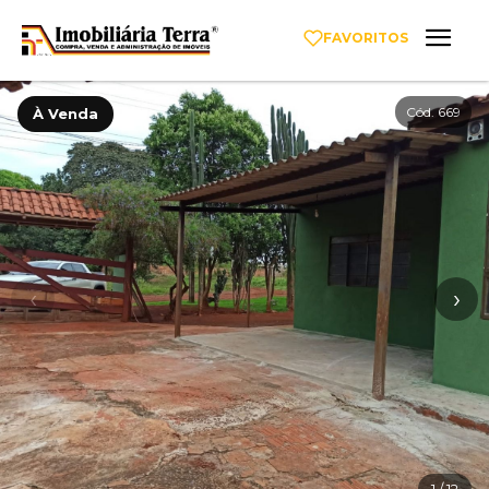
FAVORITOS
Cód. 669
À Venda
‹
›
1
/ 12