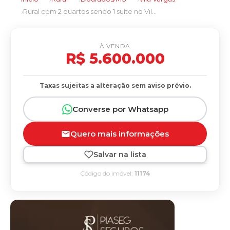
Rural com 2 quartos sendo 1 suíte no Vila Vargas em Dourados/MS
À VENDA
R$ 5.600.000
Taxas sujeitas a alteração sem aviso prévio.
Converse por Whatsapp
Quero mais informações
Salvar na lista
Código do imóvel:
11174