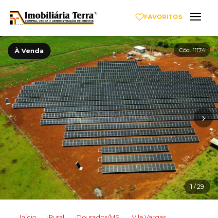
FAVORITOS
Cód. 11174
À Venda
‹
›
1
/ 29
Início
Rural
Dourados/MS
Vila Vargas