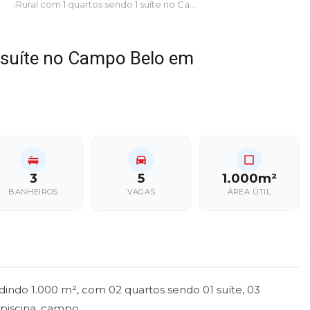
Rural com 1 quartos sendo 1 suíte no Campo Belo em Dourados/MS
 suíte no Campo Belo em
3
5
1.000m²
BANHEIROS
VAGAS
ÁREA ÚTIL
dindo 1.000 m², com 02 quartos sendo 01 suíte, 03
piscina, campo...