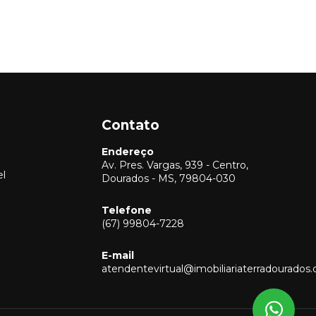
Contato
Endereço
Av. Pres. Vargas, 939 - Centro,
el
Dourados - MS, 79804-030
Telefone
(67) 99804-7228
Vendas
(67) 99804-7228
E-mail
Locação
atendentevirtual@imobiliariaterradourados
(67) 99804-7228
Captação