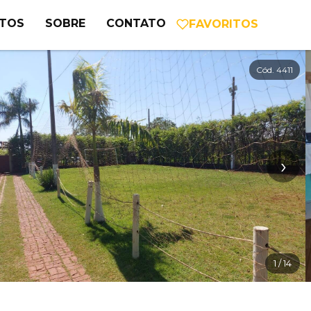
NTOS
SOBRE
CONTATO
FAVORITOS
Cód. 4411
›
1
/ 14