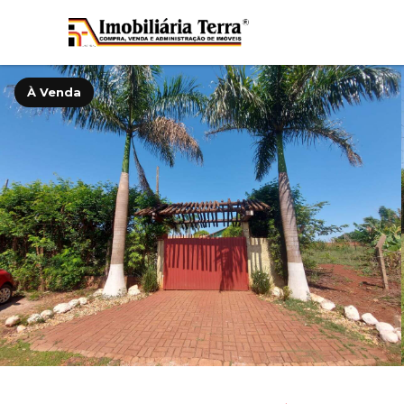
À Venda
‹