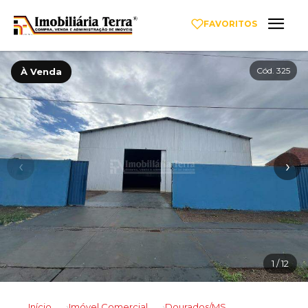
FAVORITOS
Cód. 325
À Venda
‹
›
1
/ 12
Início
Imóvel Comercial
Dourados/MS