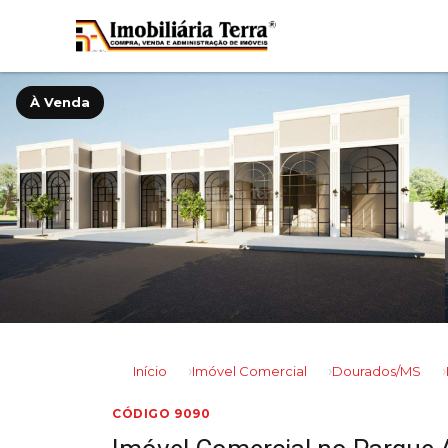
À Venda
‹
Início
Imóvel Comercial
Dourados/MS
CÓDIGO 9090