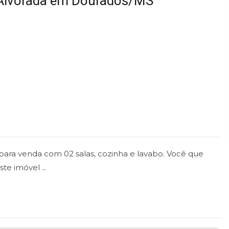
 Alvorada em Dourados/MS
para venda com 02 salas, cozinha e lavabo. Você que
te imóvel ...