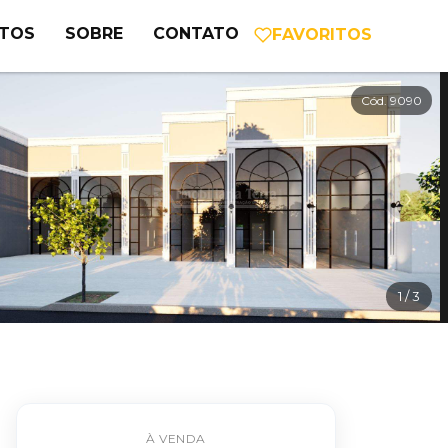
NTOS
SOBRE
CONTATO
FAVORITOS
Cód. 9090
›
1
/ 3
À VENDA