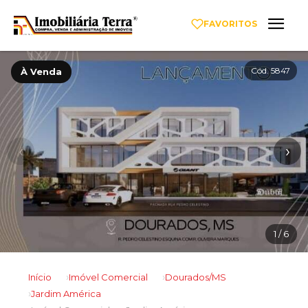
FAVORITOS
Cód. 5847
À Venda
‹
›
1
/ 6
Início
Imóvel Comercial
Dourados/MS
Jardim América