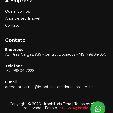
A Empresa
Quem Somos
Anuncie seu Imóvel
Contato
Contato
Endereço
Av. Pres. Vargas, 939 - Centro, Dourados - MS, 79804-030
Telefone
(67) 99804-7228
E-mail
Vendas
atendentevirtual@imobiliariaterradourados.com.br
(67) 99804-7228
Locação
(67) 99804-7228
Copyright © 2026 - Imobiliária Terra | Todos os direitos
reservados. Feito por
GTW Agência.
Captação