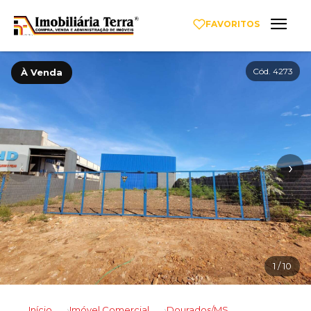
FAVORITOS
Cód. 4273
À Venda
‹
›
1
/ 10
Início
Imóvel Comercial
Dourados/MS