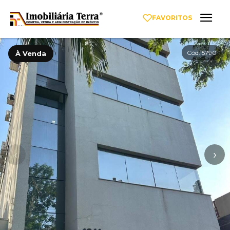
FAVORITOS
Cód. 5790
À Venda
‹
›