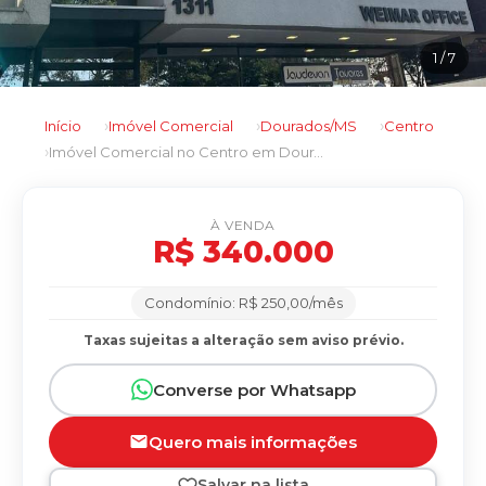
1
/ 7
Início
Imóvel Comercial
Dourados/MS
Centro
Imóvel Comercial no Centro em Dourados/MS
À VENDA
R$ 340.000
Condomínio: R$ 250,00/mês
Taxas sujeitas a alteração sem aviso prévio.
Converse por Whatsapp
Quero mais informações
Salvar na lista