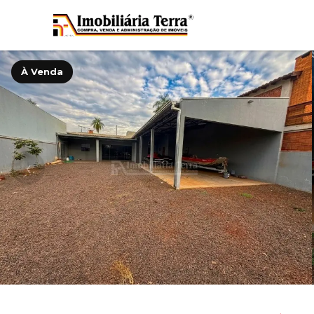
À Venda
‹