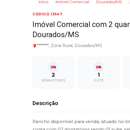
Início
Imóvel Comercial
Dourados/MS
CÓDIGO 13547
Imóvel Comercial com 2 quar
Dourados/MS
********, Zona Rural, Dourados/MS
2
1
DORMITÓRIOS
SUÍTE
Descrição
Rancho disponível para venda, situado no l
conta com 02 dormitórios sendo 01 suíte, sa