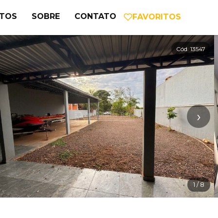
NTOS
SOBRE
CONTATO
FAVORITOS
Cód. 13547
›
1
/ 8