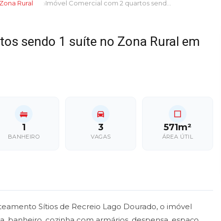
Zona Rural
Imóvel Comercial com 2 quartos sendo 1 suíte no Zona Rural em Dourados/MS
tos sendo 1 suíte no Zona Rural em
1
3
571m²
BANHEIRO
VAGAS
ÁREA ÚTIL
oteamento Sítios de Recreio Lago Dourado, o imóvel
la, banheiro, cozinha com armários, despensa, espaço