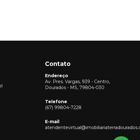
Contato
Endereço
Av. Pres. Vargas, 939 - Centro,
el
Dourados - MS, 79804-030
Telefone
(67) 99804-7228
Vendas
(67) 99804-7228
E-mail
Locação
atendentevirtual@imobiliariaterradourados
(67) 99804-7228