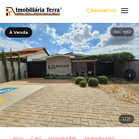
FAVORITOS
Cód. 9952
À Venda
‹
›
1
/ 21
Início
Casa
Dourados/MS
Jardim Paulista