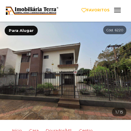
FAVORITOS
Cód. 6220
Para Alugar
‹
›
1
/ 15
Início
Casa
Dourados/MS
Centro