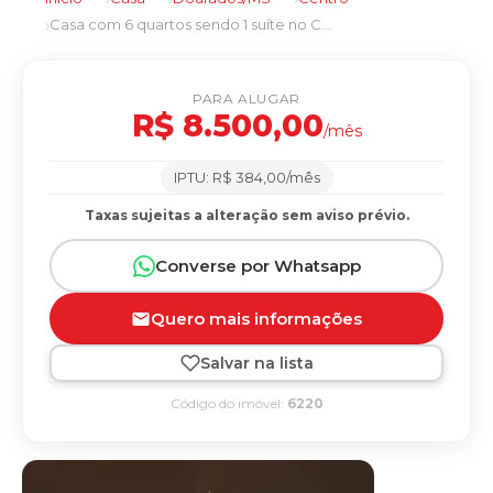
Casa com 6 quartos sendo 1 suíte no Centro em Dourados/MS
PARA ALUGAR
R$ 8.500,00
/mês
IPTU: R$ 384,00/mês
Taxas sujeitas a alteração sem aviso prévio.
Converse por Whatsapp
Quero mais informações
Salvar na lista
Código do imóvel:
6220