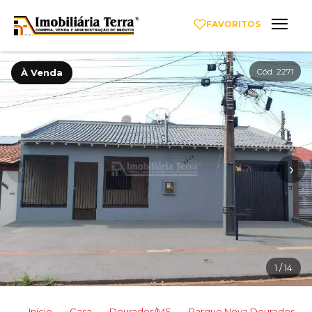
FAVORITOS
Cód. 2271
À Venda
‹
›
1
/ 14
Início
Casa
Dourados/MS
Parque Nova Dourados