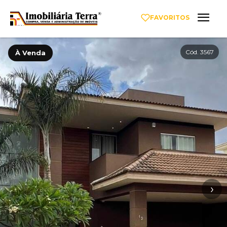
FAVORITOS
Cód. 3567
À Venda
‹
›