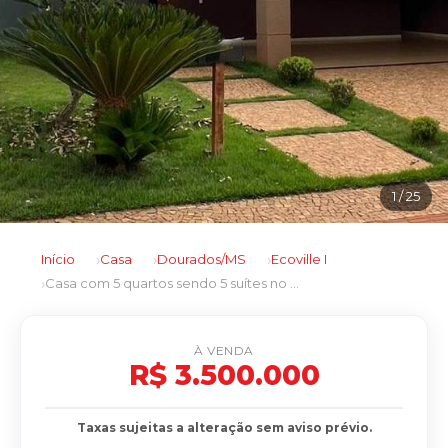
1
/ 25
Início
Casa
Dourados/MS
Ecoville I
Casa com 5 quartos sendo 5 suítes no Ecoville I em Dourados/MS
À VENDA
R$ 3.500.000
Taxas sujeitas a alteração sem aviso prévio.