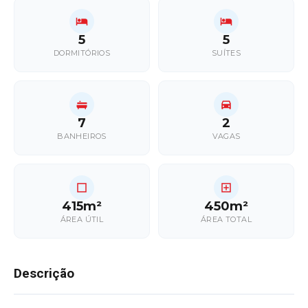
5
5
DORMITÓRIOS
SUÍTES
7
2
BANHEIROS
VAGAS
415m²
450m²
ÁREA ÚTIL
ÁREA TOTAL
Descrição