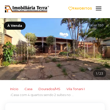
FAVORITOS
Cód. 330
À Venda
‹
›
1
/ 23
Início
Casa
Dourados/MS
Vila Tonani I
Casa com 4 quartos sendo 2 suítes no Vila Tonani I em Dourados/MS