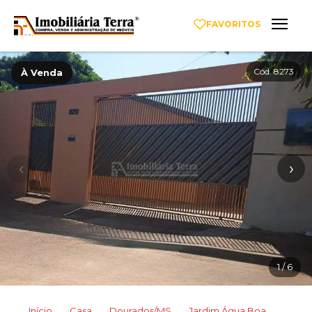
FAVORITOS
Cód. 8273
À Venda
‹
›
1
/ 6
Início
Casa
Dourados/MS
Jardim Água Boa