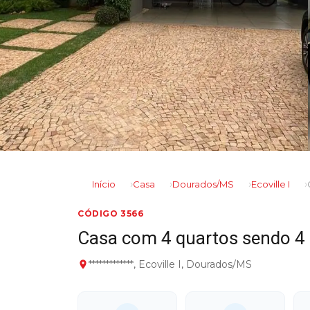
Início
Casa
Dourados/MS
Ecoville I
CÓDIGO 3566
Casa com 4 quartos sendo 4 
*************, Ecoville I, Dourados/MS