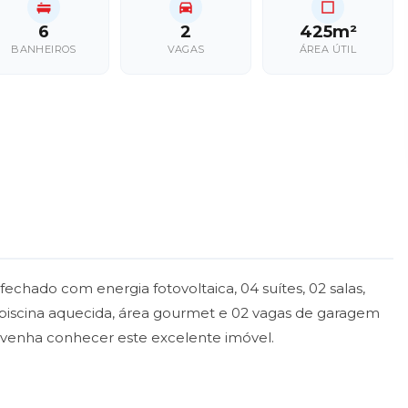
6
2
425m²
BANHEIROS
VAGAS
ÁREA ÚTIL
chado com energia fotovoltaica, 04 suítes, 02 salas,
o, piscina aquecida, área gourmet e 02 vagas de garagem
venha conhecer este excelente imóvel.