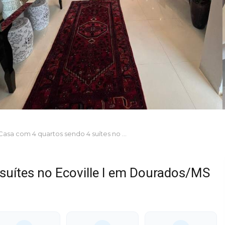
Casa com 4 quartos sendo 4 suítes no Ecoville I em Dourados/MS
suítes no Ecoville I em Dourados/MS