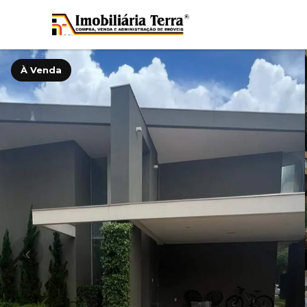
À Venda
‹