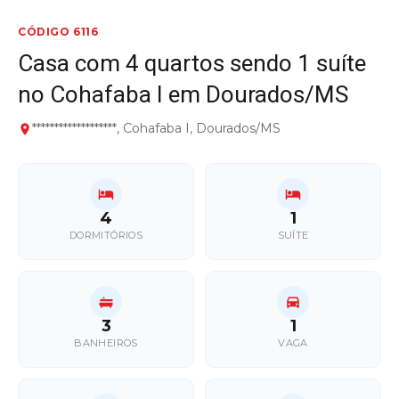
CÓDIGO 6116
Casa com 4 quartos sendo 1 suíte
no Cohafaba I em Dourados/MS
*******************, Cohafaba I, Dourados/MS
4
1
DORMITÓRIOS
SUÍTE
3
1
BANHEIROS
VAGA