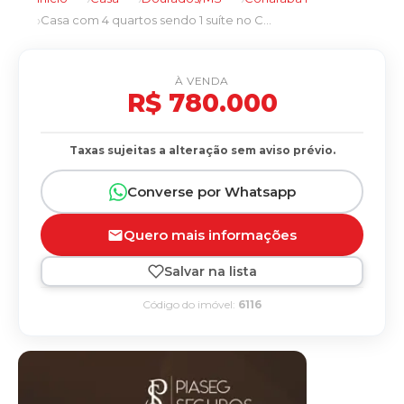
Casa com 4 quartos sendo 1 suíte no Cohafaba I em Dourados/MS
À VENDA
R$ 780.000
Taxas sujeitas a alteração sem aviso prévio.
Converse por Whatsapp
Quero mais informações
Salvar na lista
Código do imóvel:
6116