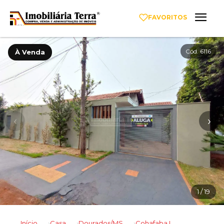
FAVORITOS
Cód. 6116
À Venda
‹
›
1
/ 19
Início
Casa
Dourados/MS
Cohafaba I