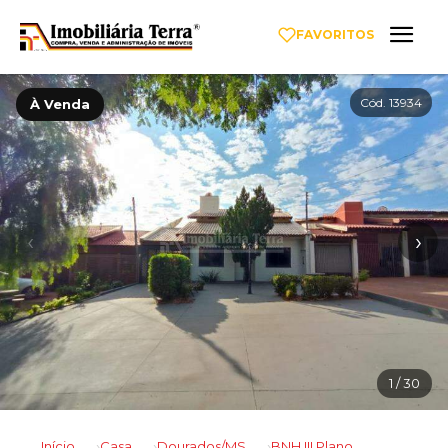
FAVORITOS
Cód. 13934
À Venda
‹
›
1
/ 30
Início
Casa
Dourados/MS
BNH III Plano