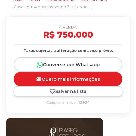
Casa com 4 quartos sendo 3 suítes no BNH III Plano em Dourados/MS
À VENDA
R$ 750.000
Taxas sujeitas a alteração sem aviso prévio.
Converse por Whatsapp
Quero mais informações
Salvar na lista
Código do imóvel:
13934