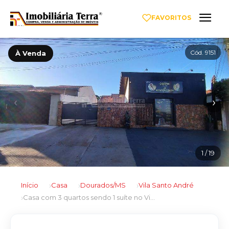
FAVORITOS
Cód. 9151
À Venda
‹
›
1
/ 19
Início
Casa
Dourados/MS
Vila Santo André
Casa com 3 quartos sendo 1 suíte no Vila Santo André em Dourados/MS