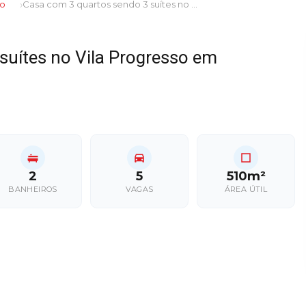
so
Casa com 3 quartos sendo 3 suítes no Vila Progresso em Dourados/MS
suítes no Vila Progresso em
2
5
510m²
BANHEIROS
VAGAS
ÁREA ÚTIL