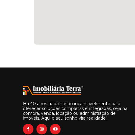
Há 40 anos trabalhando incansavelmente para
oferecer soluções completas e integradas, seja na
compra, venda, locação ou administração de
imóveis. Aqui o seu sonho vira realidade!