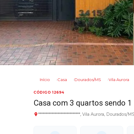
Início
Casa
Dourados/MS
Vila Aurora
CÓDIGO 12694
Casa com 3 quartos sendo 1 
****************************, Vila Aurora, Dourados/M