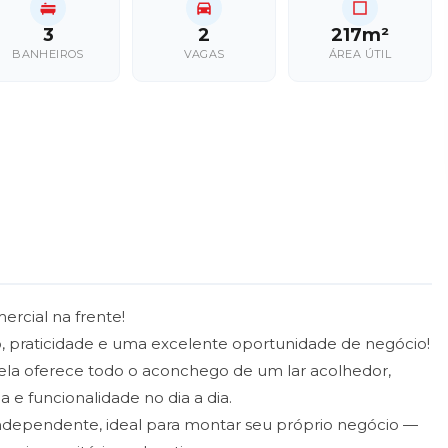
3
2
217m²
BANHEIROS
VAGAS
ÁREA ÚTIL
rcial na frente!
, praticidade e uma excelente oportunidade de negócio!
la oferece todo o aconchego de um lar acolhedor,
a e funcionalidade no dia a dia.
independente, ideal para montar seu próprio negócio —