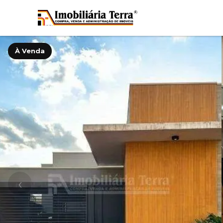
À Venda
‹