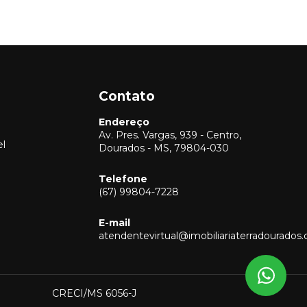
Contato
Endereço
Av. Pres. Vargas, 939 - Centro,
el
Dourados - MS, 79804-030
Telefone
(67) 99804-7228
Vendas
(67) 99804-7228
E-mail
Locação
atendentevirtual@imobiliariaterradourados
(67) 99804-7228
Captação
(67) 99804-7228
CRECI/MS 6056-J