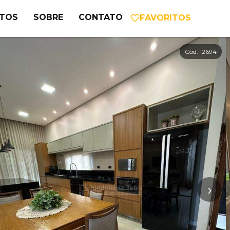
NTOS
SOBRE
CONTATO
FAVORITOS
Cód. 12694
›