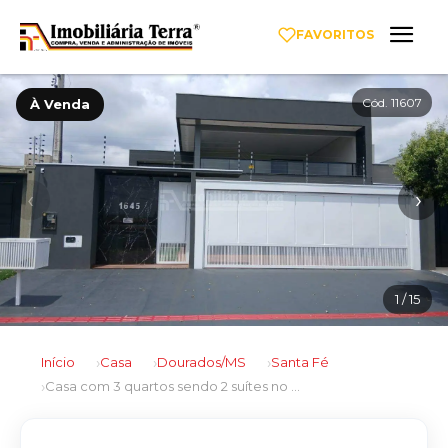
FAVORITOS
Cód. 11607
À Venda
‹
›
1
/ 15
Início
Casa
Dourados/MS
Santa Fé
Casa com 3 quartos sendo 2 suítes no Santa Fé em Dourados/MS