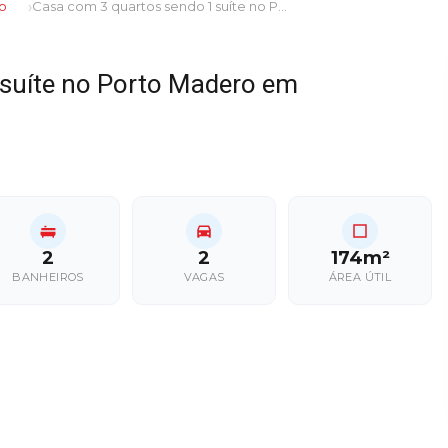
o
Casa com 3 quartos sendo 1 suíte no Porto Madero em Dourados/MS
suíte no Porto Madero em
2
2
174m²
BANHEIROS
VAGAS
ÁREA ÚTIL