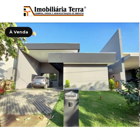
À Venda
‹