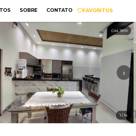
NTOS
SOBRE
CONTATO
FAVORITOS
Cód. 5859
›
1
/ 14