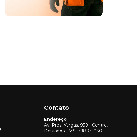
Contato
Endereço
Av. Pres. Vargas, 939 - Centro,
el
Dourados - MS, 79804-030