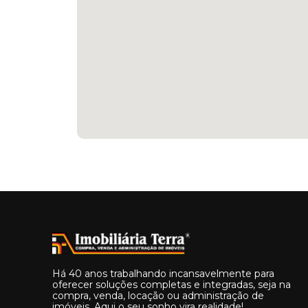
Há 40 anos trabalhando incansavelmente para
oferecer soluções completas e integradas, seja na
compra, venda, locação ou administração de
imóveis. Aqui o seu sonho vira realidade!