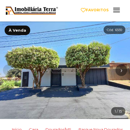
FAVORITOS
Cód. 6559
À Venda
‹
›
1
/ 15
Início
Casa
Dourados/MS
Parque Nova Dourados