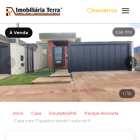
FAVORITOS
Cód. 370
À Venda
‹
›
1
/ 10
Início
Casa
Dourados/MS
Parque Alvorada
Casa com 3 quartos sendo 1 suíte no Parque Alvorada em Dourados/MS